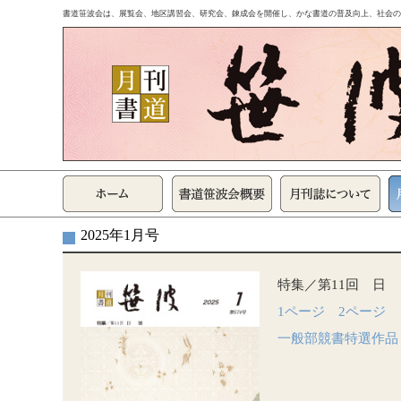
書道笹波会は、展覧会、地区講習会、研究会、錬成会を開催し、かな書道の普及向上、社会の
2025年1月号
特集／第11回 日
1ページ
2ページ
一般部競書特選作品