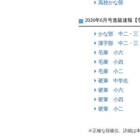
高校かな部
2026年6月号進級速報
かな部 中二・三
漢字部 中二・三
毛筆 小六
毛筆 小四
毛筆 小二
硬筆 中学生
硬筆 小六
硬筆 小四
硬筆 小二
※正確な段級位、詳細は