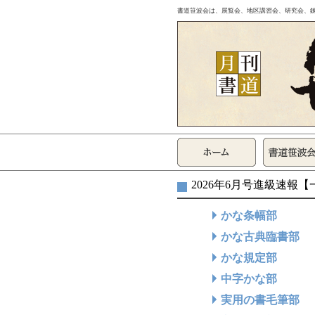
書道笹波会は、展覧会、地区講習会、研究会、
2026年6月号進級速報
かな条幅部
かな古典臨書部
かな規定部
中字かな部
実用の書毛筆部