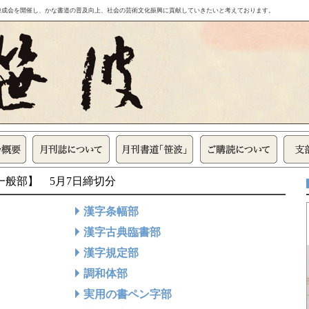
錬成会を開催し、かな書道の普及向上、社会の芸術文化振興に貢献していきたいと考えております。
【一般部】 5月7日締切分
漢字条幅部
漢字古典臨書部
漢字規定部
調和体部
実用の書ペン字部