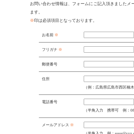
お問い合わせ情報は、フォームにご記入頂きましたメ
ます。
※
印は必須項目となっております。
お名前
※
フリガナ
※
郵便番号
住所
（例：広島県広島市西区楠木町3
電話番号
（半角入力 携帯可 例：082-2
メールアドレス
※
（半角入力 例：sssss@xxx.c